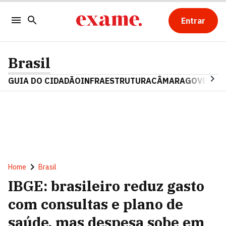
Entrar
Brasil
GUIA DO CIDADÃO
INFRAESTRUTURA
CÂMARA
GOVERNO 
Home
Brasil
IBGE: brasileiro reduz gasto
com consultas e plano de
saúde, mas despesa sobe em