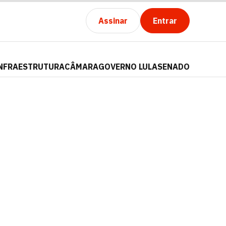
Assinar
Entrar
NFRAESTRUTURA
CÂMARA
GOVERNO LULA
SENADO