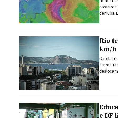
Inmet man
costeiros
derruba a
Rio t
km/h 
Capital e
outras re
deslocam
Educa
e DF 