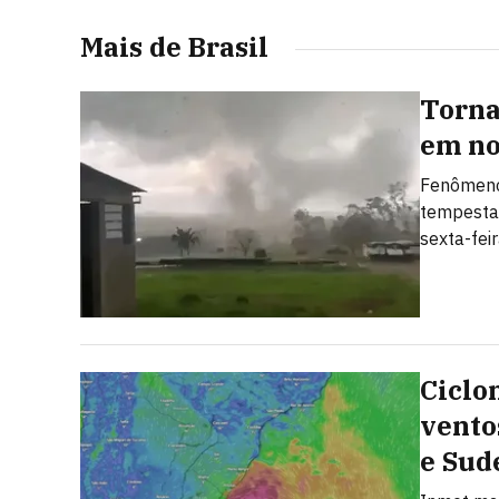
Mais de Brasil
Torna
em no
Fenômeno
tempesta
sexta-fei
Ciclo
vento
e Sud