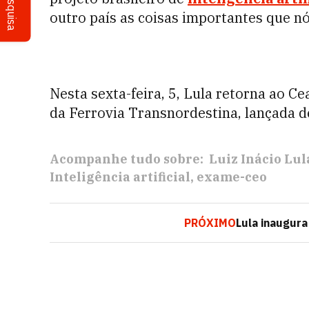
Pesquisa
outro país as coisas importantes que n
Nesta sexta-feira, 5, Lula retorna ao Ce
da Ferrovia Transnordestina, lançada d
Acompanhe tudo sobre:
Luiz Inácio Lul
Inteligência artificial
exame-ceo
PRÓXIMO
Lula inaugura