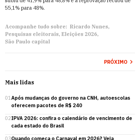
subiu de 41,9% para 48,8% e a reprovação recuou de
55,1% para 48%.
Acompanhe tudo sobre:
Ricardo Nunes
Pesquisas eleitorais
Eleições 2026
São Paulo capital
PRÓXIMO
Mais lidas
01
Após mudanças do governo na CNH, autoescolas
oferecem pacotes de R$ 240
02
IPVA 2026: confira o calendário de vencimento de
cada estado do Brasil
03
Quando começa o Carnaval em 2026? Veja