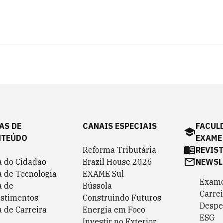
AS DE
CANAIS ESPECIAIS
FACUL
NTEÚDO
EXAME
Reforma Tributária
REVIS
a do Cidadão
Brazil House 2026
NEWSL
a de Tecnologia
EXAME Sul
Exame
a de
Bússola
Carrei
estimentos
Construindo Futuros
Despe
 de Carreira
Energia em Foco
ESG
Investir no Exterior