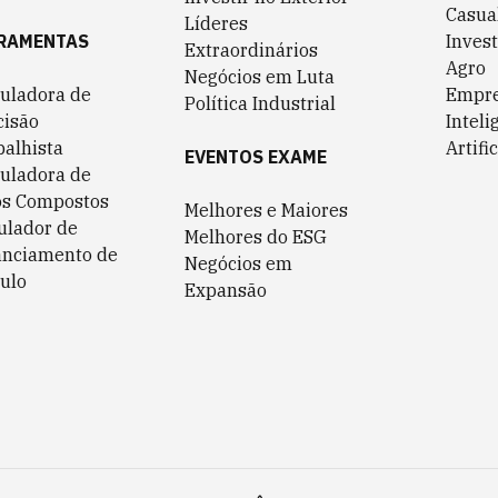
Casua
Líderes
RAMENTAS
Invest
Extraordinários
Agro
Negócios em Luta
culadora de
Empr
Política Industrial
cisão
Inteli
balhista
Artific
EVENTOS EXAME
culadora de
os Compostos
Melhores e Maiores
ulador de
Melhores do ESG
anciamento de
Negócios em
ulo
Expansão