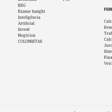
ESG
FER
Exame Insight
Inteligência
Cal
Artificial
Res
Invest
Tra
Negócios
Cal
COLUNISTAS
Jur
Sim
Fin
Veíc