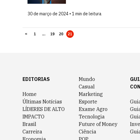
30 de março de 2024 • 1 min de leitura
<
1
...
19
20
21
EDITORIAS
Mundo
GUI
Casual
CO
Home
Marketing
Últimas Notícias
Esporte
Gui
LÍDERES DE ALTO
Exame Agro
Gui
IMPACTO
Tecnologia
Gui
Brasil
Future of Money
Inv
Carreira
Ciência
Guia
Economia
POP