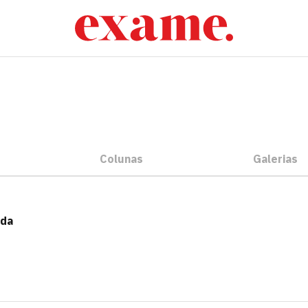
Colunas
Galerias
oda