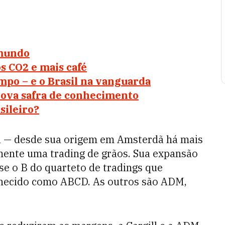
 mundo
s CO2 e mais café
ampo – e o Brasil na vanguarda
nova safra de conhecimento
sileiro?
ia — desde sua origem em Amsterdã há mais
lmente uma trading de grãos. Sua expansão
se o B do quarteto de tradings que
hecido como ABCD. As outros são ADM,