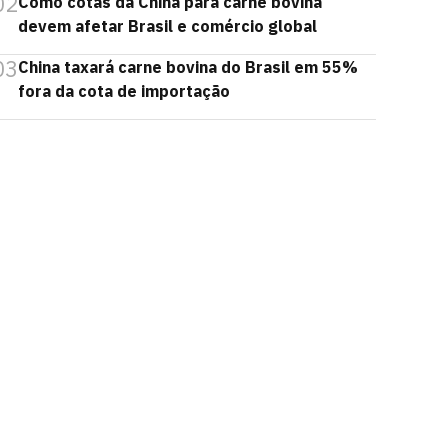
02
Como cotas da China para carne bovina
devem afetar Brasil e comércio global
03
China taxará carne bovina do Brasil em 55%
fora da cota de importação