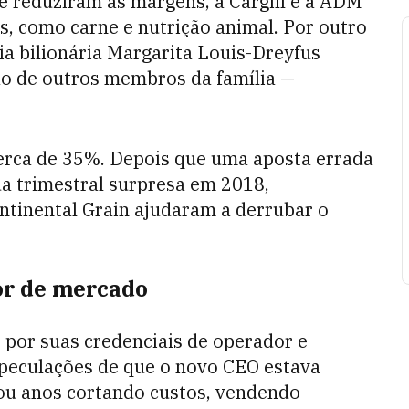
e reduziram as margens, a Cargill e a ADM
s, como carne e nutrição animal. Por outro
ia bilionária Margarita Louis-Dreyfus
ão de outros membros da família —
cerca de 35%. Depois que uma aposta errada
a trimestral surpresa em 2018,
ontinental Grain ajudaram a derrubar o
or de mercado
por suas credenciais de operador e
speculações de que o novo CEO estava
ou anos cortando custos, vendendo