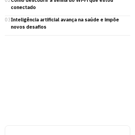
02
Como descobrir a senha do Wi-Fi que estou
conectado
03
Inteligência artificial avança na saúde e impõe
novos desafios