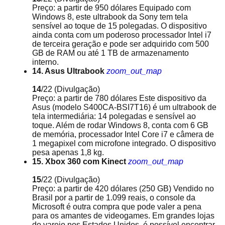
Preço: a partir de 950 dólares Equipado com
Windows 8, este ultrabook da Sony tem tela
sensível ao toque de 15 polegadas. O dispositivo
ainda conta com um poderoso processador Intel i7
de terceira geração e pode ser adquirido com 500
GB de RAM ou até 1 TB de armazenamento
interno.
14. Asus Ultrabook
zoom_out_map
14
/22
(Divulgação)
Preço: a partir de 780 dólares Este dispositivo da
Asus (modelo S400CA-BSI7T16) é um ultrabook de
tela intermediária: 14 polegadas e sensível ao
toque. Além de rodar Windows 8, conta com 6 GB
de memória, processador Intel Core i7 e câmera de
1 megapixel com microfone integrado. O dispositivo
pesa apenas 1,8 kg.
15. Xbox 360 com Kinect
zoom_out_map
15
/22
(Divulgação)
Preço: a partir de 420 dólares (250 GB) Vendido no
Brasil por a partir de 1.099 reais, o console da
Microsoft é outra compra que pode valer a pena
para os amantes de videogames. Em grandes lojas
do varejo nos Estados Unidos, é possível encontrar