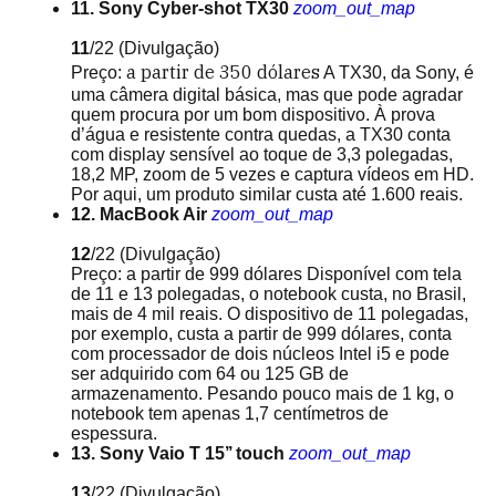
11. Sony Cyber-shot TX30
zoom_out_map
11
/22
(Divulgação)
a partir de
350 dólares
Preço:
A TX30, da Sony, é
uma câmera digital básica, mas que pode agradar
quem procura por um bom dispositivo. À prova
d’água e resistente contra quedas, a TX30 conta
com display sensível ao toque de 3,3 polegadas,
18,2 MP, zoom de 5 vezes e captura vídeos em HD.
Por aqui, um produto similar custa até 1.600 reais.
12. MacBook Air
zoom_out_map
12
/22
(Divulgação)
Preço: a partir de 999 dólares Disponível com tela
de 11 e 13 polegadas, o notebook custa, no Brasil,
mais de 4 mil reais. O dispositivo de 11 polegadas,
por exemplo, custa a partir de 999 dólares, conta
com processador de dois núcleos Intel i5 e pode
ser adquirido com 64 ou 125 GB de
armazenamento. Pesando pouco mais de 1 kg, o
notebook tem apenas 1,7 centímetros de
espessura.
13. Sony Vaio T 15’’ touch
zoom_out_map
13
/22
(Divulgação)