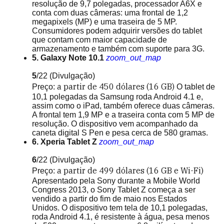
resolução de 9,7 polegadas, processador A6X e
conta com duas câmeras: uma frontal de 1,2
megapixels (MP) e uma traseira de 5 MP.
Consumidores podem adquirir versões do tablet
que contam com maior capacidade de
armazenamento e também com suporte para 3G.
5. Galaxy Note 10.1
zoom_out_map
5
/22
(Divulgação)
a partir de
450 dólares (16 GB)
Preço:
O tablet de
10,1 polegadas da Samsung roda Android 4.1 e,
assim como o iPad, também oferece duas câmeras.
A frontal tem 1,9 MP e a traseira conta com 5 MP de
resolução. O dispositivo vem acompanhado da
caneta digital S Pen e pesa cerca de 580 gramas.
6. Xperia Tablet Z
zoom_out_map
6
/22
(Divulgação)
a partir de
499 dólares (16 GB e Wi-Fi)
Preço:
Apresentado pela Sony durante a Mobile World
Congress 2013, o Sony Tablet Z começa a ser
vendido a partir do fim de maio nos Estados
Unidos. O dispositivo tem tela de 10,1 polegadas,
roda Android 4.1, é resistente à água, pesa menos