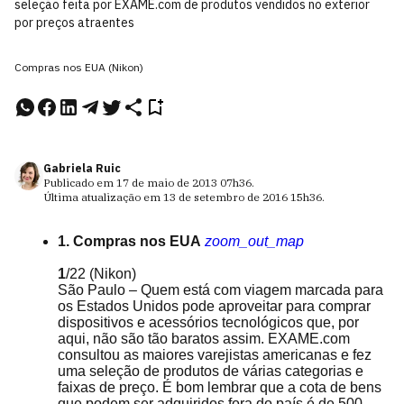
seleção feita por EXAME.com de produtos vendidos no exterior
por preços atraentes
Compras nos EUA (Nikon)
Gabriela Ruic
Publicado em
17 de maio de 2013
07h36
.
Última atualização em
13 de setembro de 2016
15h36
.
1. Compras nos EUA
zoom_out_map
1
/22
(Nikon)
São Paulo – Quem está com viagem marcada para
os Estados Unidos pode aproveitar para comprar
dispositivos e acessórios tecnológicos que, por
aqui, não são tão baratos assim. EXAME.com
consultou as maiores varejistas americanas e fez
uma seleção de produtos de várias categorias e
faixas de preço. É bom lembrar que a cota de bens
que podem ser adquiridos fora do país é de 500