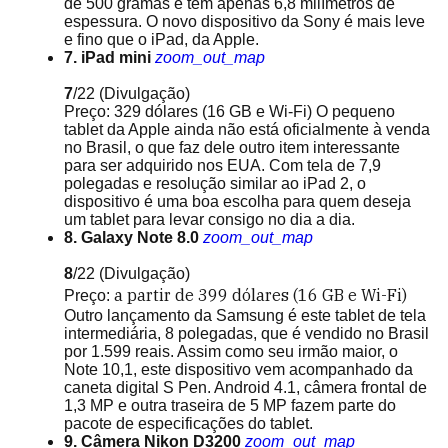
de 500 gramas e tem apenas 6,8 milímetros de
espessura. O novo dispositivo da Sony é mais leve
e fino que o iPad, da Apple.
7. iPad mini
zoom_out_map
7
/22
(Divulgação)
Preço: 329 dólares (16 GB e Wi-Fi) O pequeno
tablet da Apple ainda não está oficialmente à venda
no Brasil, o que faz dele outro item interessante
para ser adquirido nos EUA. Com tela de 7,9
polegadas e resolução similar ao iPad 2, o
dispositivo é uma boa escolha para quem deseja
um tablet para levar consigo no dia a dia.
8. Galaxy Note 8.0
zoom_out_map
8
/22
(Divulgação)
a partir de
399 dólares (16 GB e Wi-Fi)
Preço:
Outro lançamento da Samsung é este tablet de tela
intermediária, 8 polegadas, que é vendido no Brasil
por 1.599 reais. Assim como seu irmão maior, o
Note 10,1, este dispositivo vem acompanhado da
caneta digital S Pen. Android 4.1, câmera frontal de
1,3 MP e outra traseira de 5 MP fazem parte do
pacote de especificações do tablet.
9. Câmera Nikon D3200
zoom_out_map