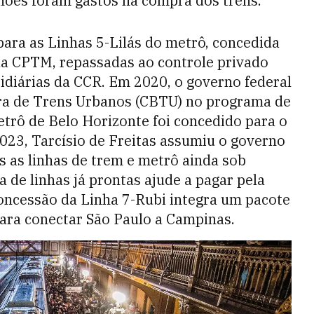
hões foram gastos na compra dos trens.
ara as Linhas 5-Lilás do metrô, concedida
a CPTM, repassadas ao controle privado
idiárias da CCR. Em 2020, o governo federal
ira de Trens Urbanos (CBTU) no programa de
etrô de Belo Horizonte foi concedido para o
023, Tarcísio de Freitas assumiu o governo
 as linhas de trem e metrô ainda sob
a de linhas já prontas ajude a pagar pela
oncessão da Linha 7-Rubi integra um pacote
para conectar São Paulo a Campinas.