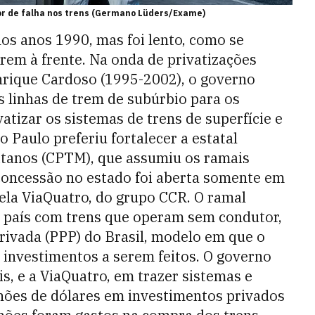
or de falha nos trens (Germano Lüders/Exame)
os anos 1990, mas foi lento, como se
rem à frente. Na onda de privatizações
nrique Cardoso (1995-2002), o governo
s linhas de trem de subúrbio para os
atizar os sistemas de trens de superfície e
 Paulo preferiu fortalecer a estatal
tanos (CPTM), que assumiu os ramais
concessão no estado foi aberta somente em
ela ViaQuatro, do grupo CCR. O ramal
o país com trens que operam sem condutor,
rivada (PPP) do Brasil, modelo em que o
 investimentos a serem feitos. O governo
is, e a ViaQuatro, em trazer sistemas e
ilhões de dólares em investimentos privados