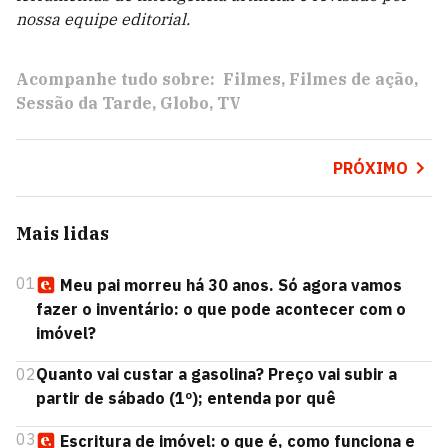
nossa equipe editorial.
Acompanhe tudo sobre:
Filmes
Filmes de ação
Sessão da Tarde
Globo
TV
PRÓXIMO
Mais lidas
01
Meu pai morreu há 30 anos. Só agora vamos
fazer o inventário: o que pode acontecer com o
imóvel?
02
Quanto vai custar a gasolina? Preço vai subir a
partir de sábado (1º); entenda por quê
03
Escritura de imóvel: o que é, como funciona e