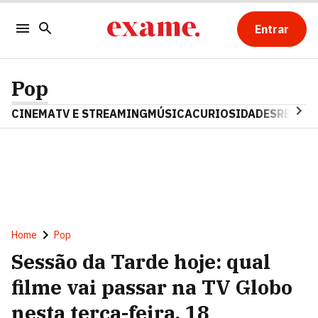
Entrar
Pop
CINEMA
TV E STREAMING
MÚSICA
CURIOSIDADES
REALIT
Home
Pop
Sessão da Tarde hoje: qual
filme vai passar na TV Globo
nesta terça-feira, 18