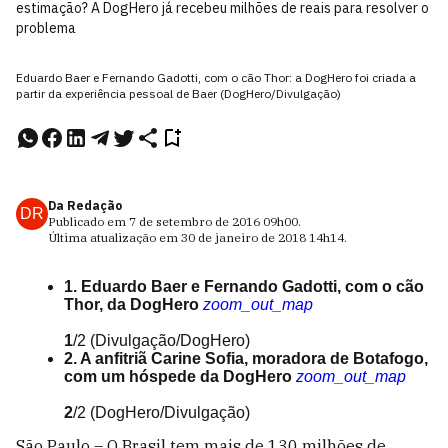
estimação? A DogHero já recebeu milhões de reais para resolver o
problema
Eduardo Baer e Fernando Gadotti, com o cão Thor: a DogHero foi criada a
partir da experiência pessoal de Baer (DogHero/Divulgação)
Da Redação
DR
Publicado em
7 de setembro de 2016
09h00
.
Última atualização em
30 de janeiro de 2018
14h14
.
1. Eduardo Baer e Fernando Gadotti, com o cão
Thor, da DogHero
zoom_out_map
1
/2
(Divulgação/DogHero)
2. A anfitriã Carine Sofia, moradora de Botafogo,
com um hóspede da DogHero
zoom_out_map
2
/2
(DogHero/Divulgação)
São Paulo – O Brasil tem mais de 130 milhões de