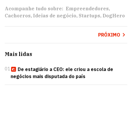
Acompanhe tudo sobre:
Empreendedores
Cachorros
Ideias de negócio
Startups
DogHero
PRÓXIMO
Mais lidas
01
De estagiário a CEO: ele criou a escola de
negócios mais disputada do país