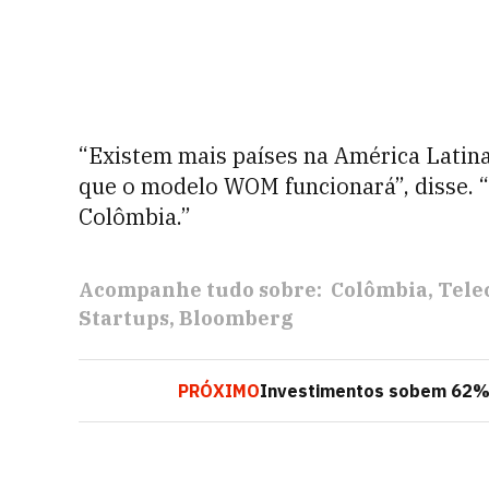
“Existem mais países na América Latin
que o modelo WOM funcionará”, disse. 
Colômbia.”
Acompanhe tudo sobre:
Colômbia
Tele
Startups
Bloomberg
PRÓXIMO
Investimentos sobem 62% e