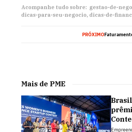
Acompanhe tudo sobre:
gestao-de-nego
dicas-para-seu-negocio
dicas-de-finan
PRÓXIMO
Faturament
Mais de PME
Brasi
prêmi
Conte
Empreend