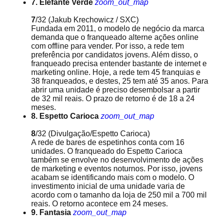
7. Elefante Verde
zoom_out_map
7
/32
(Jakub Krechowicz / SXC)
Fundada em 2011, o modelo de negócio da marca
demanda que o franqueado alterne ações online
com offline para vender. Por isso, a rede tem
preferência por candidatos jovens. Além disso, o
franqueado precisa entender bastante de internet e
marketing online. Hoje, a rede tem 45 franquias e
38 franqueados, e destes, 25 tem até 35 anos. Para
abrir uma unidade é preciso desembolsar a partir
de 32 mil reais. O prazo de retorno é de 18 a 24
meses.
8. Espetto Carioca
zoom_out_map
8
/32
(Divulgação/Espetto Carioca)
A rede de bares de espetinhos conta com 16
unidades. O franqueado do Espetto Carioca
também se envolve no desenvolvimento de ações
de marketing e eventos noturnos. Por isso, jovens
acabam se identificando mais com o modelo. O
investimento inicial de uma unidade varia de
acordo com o tamanho da loja de 250 mil a 700 mil
reais. O retorno acontece em 24 meses.
9. Fantasia
zoom_out_map