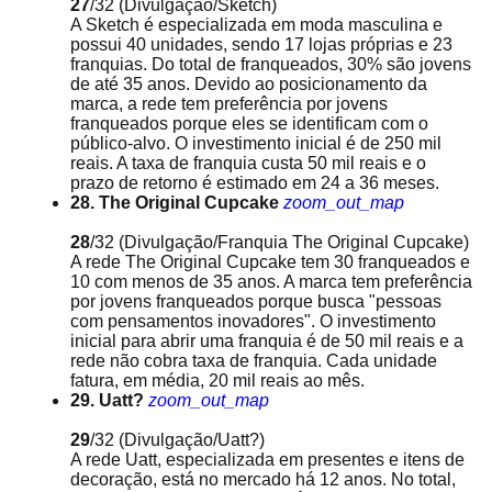
27
/32
(Divulgação/Sketch)
A Sketch é especializada em moda masculina e
possui 40 unidades, sendo 17 lojas próprias e 23
franquias. Do total de franqueados, 30% são jovens
de até 35 anos. Devido ao posicionamento da
marca, a rede tem preferência por jovens
franqueados porque eles se identificam com o
público-alvo. O investimento inicial é de 250 mil
reais. A taxa de franquia custa 50 mil reais e o
prazo de retorno é estimado em 24 a 36 meses.
28. The Original Cupcake
zoom_out_map
28
/32
(Divulgação/Franquia The Original Cupcake)
A rede The Original Cupcake tem 30 franqueados e
10 com menos de 35 anos. A marca tem preferência
por jovens franqueados porque busca "pessoas
com pensamentos inovadores". O investimento
inicial para abrir uma franquia é de 50 mil reais e a
rede não cobra taxa de franquia. Cada unidade
fatura, em média, 20 mil reais ao mês.
29. Uatt?
zoom_out_map
29
/32
(Divulgação/Uatt?)
A rede Uatt, especializada em presentes e itens de
decoração, está no mercado há 12 anos. No total,