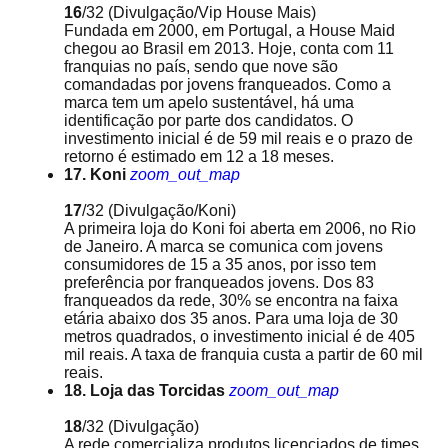
16
/32
(Divulgação/Vip House Mais)
Fundada em 2000, em Portugal, a House Maid
chegou ao Brasil em 2013. Hoje, conta com 11
franquias no país, sendo que nove são
comandadas por jovens franqueados. Como a
marca tem um apelo sustentável, há uma
identificação por parte dos candidatos. O
investimento inicial é de 59 mil reais e o prazo de
retorno é estimado em 12 a 18 meses.
17. Koni
zoom_out_map
17
/32
(Divulgação/Koni)
A primeira loja do Koni foi aberta em 2006, no Rio
de Janeiro. A marca se comunica com jovens
consumidores de 15 a 35 anos, por isso tem
preferência por franqueados jovens. Dos 83
franqueados da rede, 30% se encontra na faixa
etária abaixo dos 35 anos. Para uma loja de 30
metros quadrados, o investimento inicial é de 405
mil reais. A taxa de franquia custa a partir de 60 mil
reais.
18. Loja das Torcidas
zoom_out_map
18
/32
(Divulgação)
A rede comercializa produtos licenciados de times