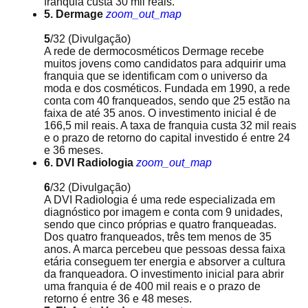
franquia custa 30 mil reais.
5. Dermage
zoom_out_map
5
/32
(Divulgação)
A rede de dermocosméticos Dermage recebe
muitos jovens como candidatos para adquirir uma
franquia que se identificam com o universo da
moda e dos cosméticos. Fundada em 1990, a rede
conta com 40 franqueados, sendo que 25 estão na
faixa de até 35 anos. O investimento inicial é de
166,5 mil reais. A taxa de franquia custa 32 mil reais
e o prazo de retorno do capital investido é entre 24
e 36 meses.
6. DVI Radiologia
zoom_out_map
6
/32
(Divulgação)
A DVI Radiologia é uma rede especializada em
diagnóstico por imagem e conta com 9 unidades,
sendo que cinco próprias e quatro franqueadas.
Dos quatro franqueados, três tem menos de 35
anos. A marca percebeu que pessoas dessa faixa
etária conseguem ter energia e absorver a cultura
da franqueadora. O investimento inicial para abrir
uma franquia é de 400 mil reais e o prazo de
retorno é entre 36 e 48 meses.