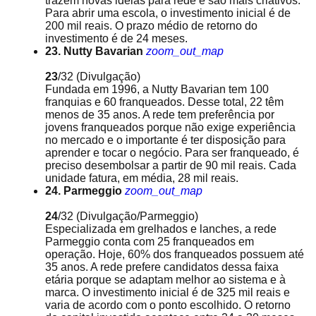
trazem novas ideias para rede e são mais criativos.
Para abrir uma escola, o investimento inicial é de
200 mil reais. O prazo médio de retorno do
investimento é de 24 meses.
23. Nutty Bavarian
zoom_out_map
23
/32
(Divulgação)
Fundada em 1996, a Nutty Bavarian tem 100
franquias e 60 franqueados. Desse total, 22 têm
menos de 35 anos. A rede tem preferência por
jovens franqueados porque não exige experiência
no mercado e o importante é ter disposição para
aprender e tocar o negócio. Para ser franqueado, é
preciso desembolsar a partir de 90 mil reais. Cada
unidade fatura, em média, 28 mil reais.
24. Parmeggio
zoom_out_map
24
/32
(Divulgação/Parmeggio)
Especializada em grelhados e lanches, a rede
Parmeggio conta com 25 franqueados em
operação. Hoje, 60% dos franqueados possuem até
35 anos. A rede prefere candidatos dessa faixa
etária porque se adaptam melhor ao sistema e à
marca. O investimento inicial é de 325 mil reais e
varia de acordo com o ponto escolhido. O retorno