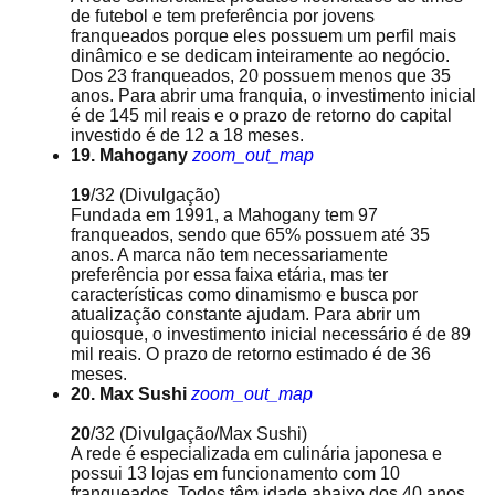
de futebol e tem preferência por jovens
franqueados porque eles possuem um perfil mais
dinâmico e se dedicam inteiramente ao negócio.
Dos 23 franqueados, 20 possuem menos que 35
anos. Para abrir uma franquia, o investimento inicial
é de 145 mil reais e o prazo de retorno do capital
investido é de 12 a 18 meses.
19. Mahogany
zoom_out_map
19
/32
(Divulgação)
Fundada em 1991, a Mahogany tem 97
franqueados, sendo que 65% possuem até 35
anos. A marca não tem necessariamente
preferência por essa faixa etária, mas ter
características como dinamismo e busca por
atualização constante ajudam. Para abrir um
quiosque, o investimento inicial necessário é de 89
mil reais. O prazo de retorno estimado é de 36
meses.
20. Max Sushi
zoom_out_map
20
/32
(Divulgação/Max Sushi)
A rede é especializada em culinária japonesa e
possui 13 lojas em funcionamento com 10
franqueados. Todos têm idade abaixo dos 40 anos,