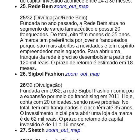
do capital investido acontece entre 24 a 30 meses.
25. Rede Bem
zoom_out_map
25
/32
(Divulgação/Rede Bem)
Fundada no ano passado, a Rede Bem atua no
segmento de varejo farmacêutico e possui 20
franqueados. Do total, oito têm menos de 35 anos.
A marca tem preferência por jovens franqueados
porque são mais abertos a novidades e tem espírito
empreendedor mais aguçado. Para abrir uma
franquia da rede é preciso desembolsar a partir de
120 mil reais. O prazo de retorno é estimado em 18
meses.
26. Sigbol Fashion
zoom_out_map
26
/32
(Divulgação)
Fundada em 1982, a rede Sigbol Fashion começou
a expansão por meio do franchising em 2011. Hoje,
conta com 20 unidades, sendo nove próprias. No
total, tem oito franqueados e cinco têm até 35 anos.
O investimento inicial para abrir uma loja da marca
é de 62 mil reais. O prazo de retorno do capital
investido é de 11 a 16 meses.
27. Sketch
zoom_out_map