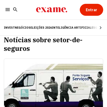
Entrar
INVEST
NEGÓCIOS
ELEIÇÕES 2026
INTELIGÊNCIA ARTIFICIAL
ESG
RE
Notícias sobre setor-de-
seguros