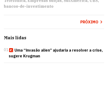
Telefônica
Empresas suíças
SulAmérica
UBS
bancos-de-investimento
PRÓXIMO
Mais lidas
01
Uma “invasão alien” ajudaria a resolver a crise,
sugere Krugman