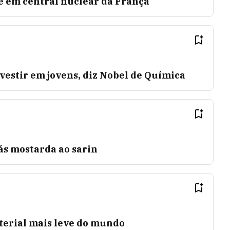
e em central nuclear da França
vestir em jovens, diz Nobel de Química
ás mostarda ao sarin
terial mais leve do mundo