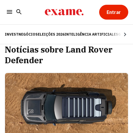
Entrar
INVEST
NEGÓCIOS
ELEIÇÕES 2026
INTELIGÊNCIA ARTIFICIAL
ESG
RE
Notícias sobre Land Rover
Defender