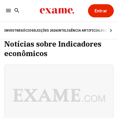
Entrar
INVEST
NEGÓCIOS
ELEIÇÕES 2026
INTELIGÊNCIA ARTIFICIAL
ESG
RE
Notícias sobre Indicadores
econômicos