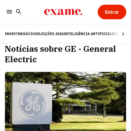
Entrar
INVEST
NEGÓCIOS
ELEIÇÕES 2026
INTELIGÊNCIA ARTIFICIAL
ESG
RE
Notícias sobre GE - General
Electric