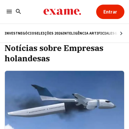
Entrar
INVEST
NEGÓCIOS
ELEIÇÕES 2026
INTELIGÊNCIA ARTIFICIAL
ESG
RE
Notícias sobre Empresas
holandesas