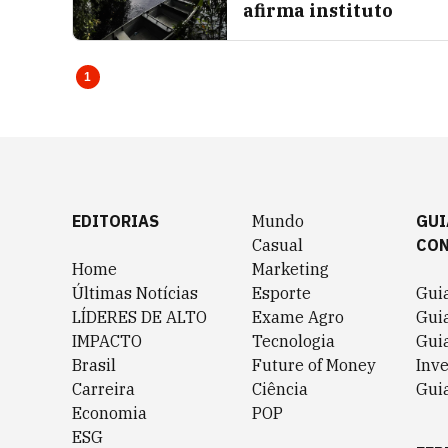
afirma instituto
1
EDITORIAS
Mundo
GUI
Casual
CO
Home
Marketing
Últimas Notícias
Esporte
Gui
LÍDERES DE ALTO
Exame Agro
Gui
IMPACTO
Tecnologia
Gui
Brasil
Future of Money
Inv
Carreira
Ciência
Guia
Economia
POP
ESG