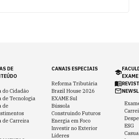
AS DE
CANAIS ESPECIAIS
FACUL
NTEÚDO
EXAME
Reforma Tributária
REVIS
a do Cidadão
Brazil House 2026
NEWSL
a de Tecnologia
EXAME Sul
Exame
a de
Bússola
Carrei
estimentos
Construindo Futuros
Despe
 de Carreira
Energia em Foco
ESG
Investir no Exterior
Casua
Líderes