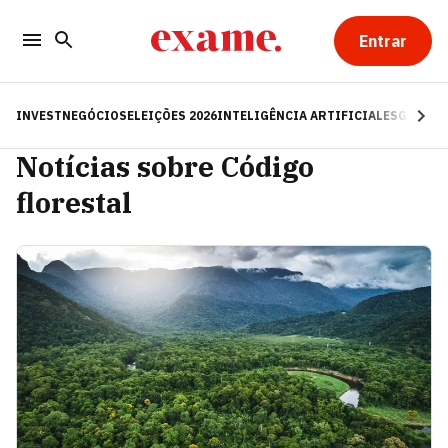
Entrar
INVEST
NEGÓCIOS
ELEIÇÕES 2026
INTELIGÊNCIA ARTIFICIAL
ESG
RE
Notícias sobre Código
florestal