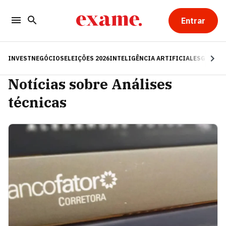
Entrar
INVEST
NEGÓCIOS
ELEIÇÕES 2026
INTELIGÊNCIA ARTIFICIAL
ESG
RE
Notícias sobre Análises
técnicas