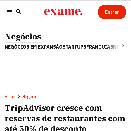
Entrar
Negócios
NEGÓCIOS EM EXPANSÃO
STARTUPS
FRANQUIAS
NOSTAL
Home
Negócios
TripAdvisor cresce com
reservas de restaurantes com
até 50% de desconto