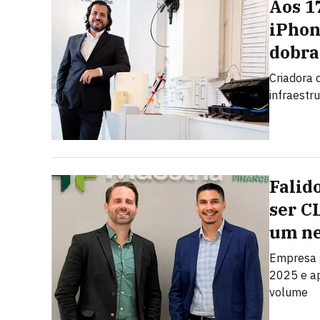
Aos 1
iPhon
dobra
Criadora d
infraestr
Falid
ser C
um ne
Empresa 
2025 e ap
volume