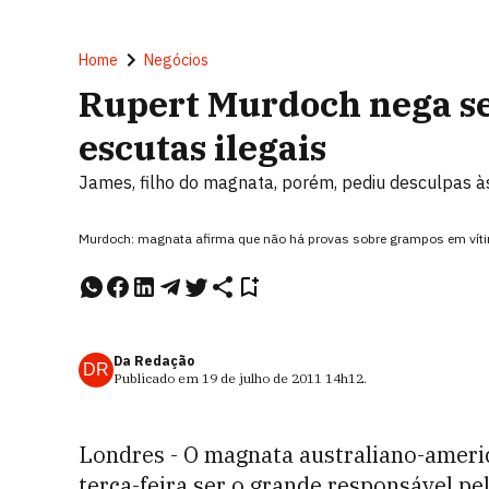
Home
Negócios
Rupert Murdoch nega se
escutas ilegais
James, filho do magnata, porém, pediu desculpas à
Murdoch: magnata afirma que não há provas sobre grampos em víti
Da Redação
DR
Publicado em
19 de julho de 2011
14h12
.
Londres - O magnata australiano-amer
terça-feira ser o grande responsável pe