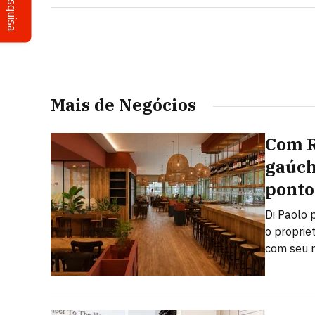
Pesquisa
Mais de Negócios
Com R
gaúch
ponto
Di Paolo 
o proprie
com seu n