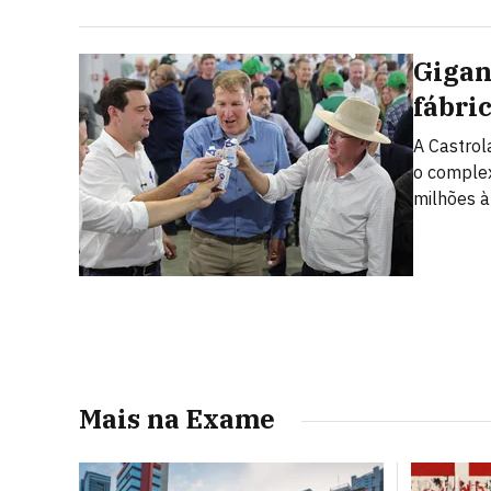
Gigan
fábri
A Castrol
o complex
milhões à
Mais na Exame