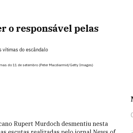
r o responsável pelas
s vítimas do escândalo
mas do 11 de setembro (Peter Macdiarmid/Getty Images)
icano Rupert Murdoch desmentiu nesta
las escutas realizadas pelo jornal News of