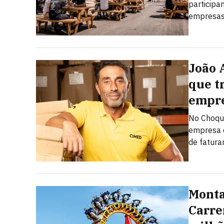
particip
empresas,
João 
que t
empre
No Choque
empresa d
de fatur
Monta
Carre