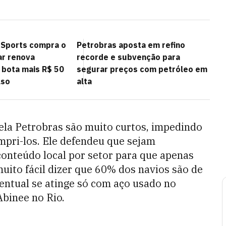
 Sports compra o
Petrobras aposta em refino
ar renova
recorde e subvenção para
 bota mais R$ 50
segurar preços com petróleo em
lso
alta
ela Petrobras são muito curtos, impedindo
mpri-los. Ele defendeu que sejam
onteúdo local por setor para que apenas
uito fácil dizer que 60% dos navios são de
entual se atinge só com aço usado no
Abinee no Rio.