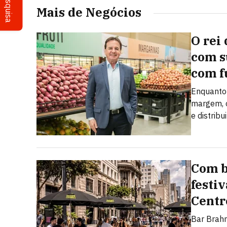
Pesquisa
Mais de Negócios
O rei 
com s
com f
Enquanto 
margem, o
e distribu
Com b
festi
Centr
Bar Brahm