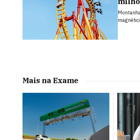
milhõ
Montanha-
magnétic
Mais na Exame