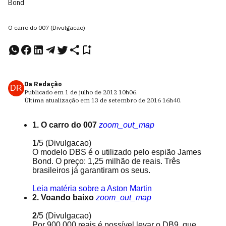
Bond
O carro do 007 (Divulgacao)
Da Redação
DR
Publicado em
1 de julho de 2012
10h06
.
Última atualização em
13 de setembro de 2016
16h40
.
1. O carro do 007
zoom_out_map
1
/5
(Divulgacao)
O modelo DBS é o utilizado pelo espião James
Bond. O preço: 1,25 milhão de reais. Três
brasileiros já garantiram os seus.
Leia matéria sobre a Aston Martin
2. Voando baixo
zoom_out_map
2
/5
(Divulgacao)
Por 900.000 reais é possível levar o DB9, que