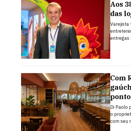
Aos 3
das l
Varejista
entreteni
entregas 
Com R
gaúch
ponto
Di Paolo 
o proprie
com seu n