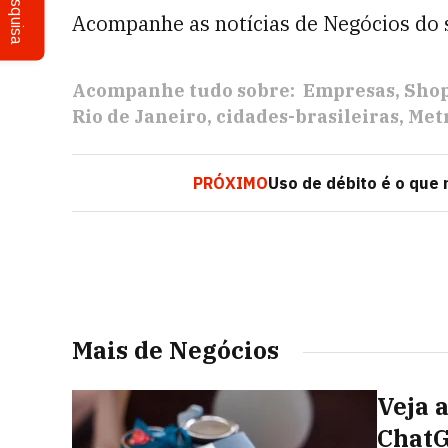
Pesquisa
Acompanhe as notícias de Negócios do
Acompanhe tudo sobre:
Empresas
Shop
Rio de Janeiro
cidades-brasileiras
Metr
PRÓXIMO
Uso de débito é o que 
Mais de Negócios
Veja 
ChatG