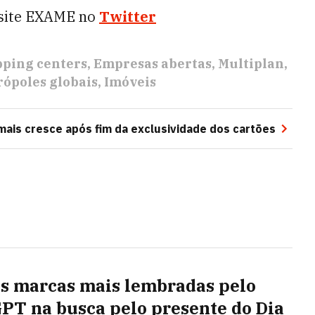
 site EXAME no
Twitter
ping centers
Empresas abertas
Multiplan
ópoles globais
Imóveis
mais cresce após fim da exclusividade dos cartões
as marcas mais lembradas pelo
PT na busca pelo presente do Dia