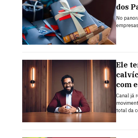
dos P
No panora
empresas 
Ele t
calví
com e
Canal já
moviment
total da 