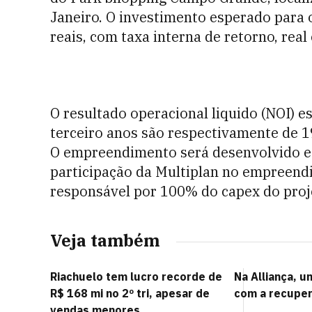
Janeiro. O investimento esperado para
reais, com taxa interna de retorno, rea
O resultado operacional liquido (NOI) 
terceiro anos são respectivamente de 19
O empreendimento será desenvolvido e 
participação da Multiplan no empreend
responsável por 100% do capex do proj
Veja também
Riachuelo tem lucro recorde de
Na Alliança, u
R$ 168 mi no 2º tri, apesar de
com a recuper
vendas menores