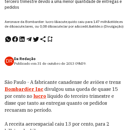
terceiro trimestre devido a uma menor quantidade de entregas e
pedidos
Aeronave da Bombardier: lucro l&iacute;quido caiu para 147 milh&otilde;es
de d&oacute;lares, ou 0,08 d&oacute;lar por a&ccedil;&atilde;o (Divulgação)
Da Redação
DR
Publicado em
31 de outubro de 2013
09h59
.
São Paulo - A fabricante canadense de aviões e trens
Bombardier Inc
divulgou uma queda de quase 15
por cento no
lucro
líquido do terceiro trimestre e
disse que tanto as entregas quanto os pedidos
recuaram no período.
A receita aeroespacial caiu 13 por cento, para 2