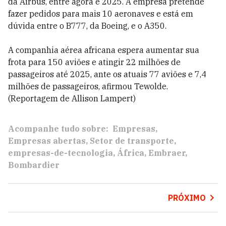
da Airbus, entre agora e 2025. A empresa pretende
fazer pedidos para mais 10 aeronaves e está em
dúvida entre o B777, da Boeing, e o A350.
A companhia aérea africana espera aumentar sua
frota para 150 aviões e atingir 22 milhões de
passageiros até 2025, ante os atuais 77 aviões e 7,4
milhões de passageiros, afirmou Tewolde.
(Reportagem de Allison Lampert)
Acompanhe tudo sobre:
Empresas
Empresas abertas
Setor de transporte
empresas-de-tecnologia
África
Embraer
Bombardier
PRÓXIMO