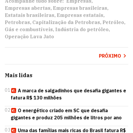
Acompanhe tudo sobre:
Empresas
Empresas abertas
Empresas brasileiras
Estatais brasileiras
Empresas estatais
Petrobras
Capitalização da Petrobras
Petróleo
Gás e combustíveis
Indústria do petróleo
Operação Lava Jato
PRÓXIMO
Mais lidas
01
A marca de salgadinhos que desafia gigantes e
fatura R$ 130 milhões
02
O energético criado em SC que desafia
gigantes e produz 205 milhões de litros por ano
03
Uma das famílias mais ricas do Brasil fatura R$