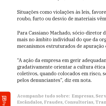
Situações como violações às leis, favore
roubo, furto ou desvio de materiais vê
Para Cassiano Machado, sócio-diretor d
mais no âmbito individual do que da or
mecanismos estruturados de apuração é
“A ação da empresa em gerir adequadame
gradativamente orientar a cultura ética
coletivos, quando colocados em risco,
pelos denunciantes”, diz em nota.
Acompanhe tudo sobre:
Empresas
Serv
Escândalos
Fraudes
Consultorias
Tran