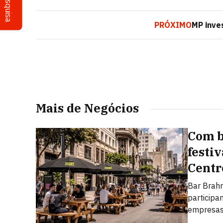
Pesquisa
PRÓXIMO
MP inve
Mais de Negócios
Com b
festi
Centr
Bar Brahm
particip
empresas,