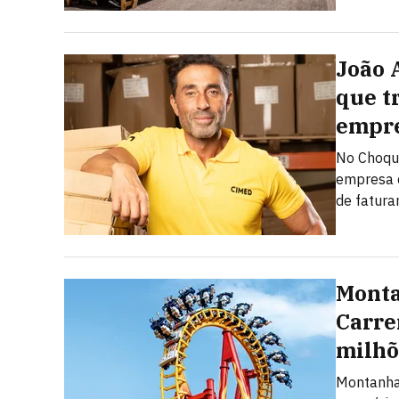
João 
que t
empre
No Choque
empresa d
de fatur
Monta
Carre
milhõ
Montanha-