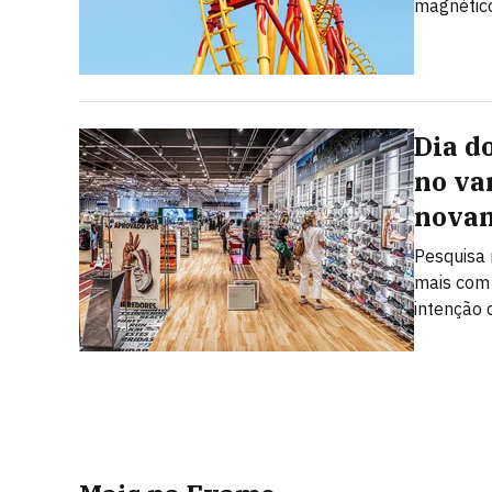
magnétic
Dia d
no va
novam
Pesquisa
mais com 
intenção