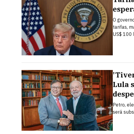
esper
O governo
tarifas, 
US$ 100 b
'Tive
Lula 
despe
Petro, el
será subs