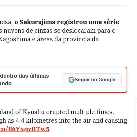
nesa,
o Sakurajima registrou uma série
 nuvens de cinzas se deslocaram para o
Kagoshima e áreas da província de
 dentro das últimas
Seguir no Google
Mundo
sland of Kyushu erupted multiple times,
h as 4.4 kilometres into the air and causing
t.co/86YxqzBTw5