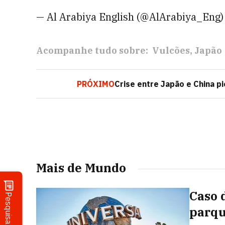
— Al Arabiya English (@AlArabiya_Eng
Acompanhe tudo sobre:
Vulcões
Japão
PRÓXIMO
Crise entre Japão e China p
Mais de Mundo
Caso 
Pesquisa
parqu