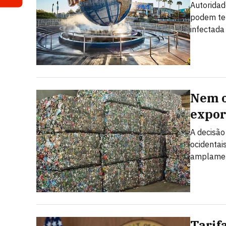
Autoridad
podem ter
infectada
Nem o
expor
A decisão
ocidentai
amplamen
Tarif