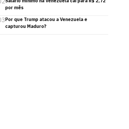
02
Salário mínimo na Venezuela cai para R$ 2,72
por mês
03
Por que Trump atacou a Venezuela e
capturou Maduro?