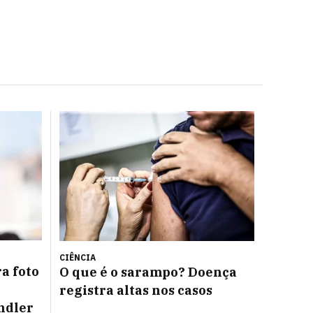
CIÊNCIA
a foto
O que é o sarampo? Doença
registra altas nos casos
ndler