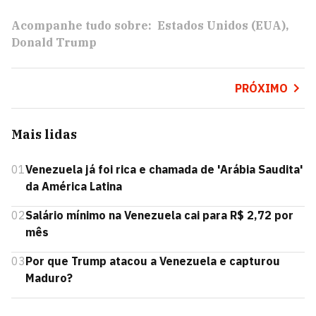
Acompanhe tudo sobre:
Estados Unidos (EUA)
Donald Trump
PRÓXIMO
Mais lidas
01
Venezuela já foi rica e chamada de 'Arábia Saudita'
da América Latina
02
Salário mínimo na Venezuela cai para R$ 2,72 por
mês
03
Por que Trump atacou a Venezuela e capturou
Maduro?