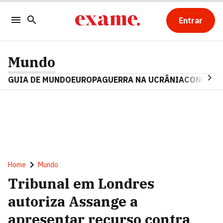
Entrar
Mundo
GUIA DE MUNDO
EUROPA
GUERRA NA UCRÂNIA
CONFLITO
Home
Mundo
Tribunal em Londres
autoriza Assange a
apresentar recurso contra