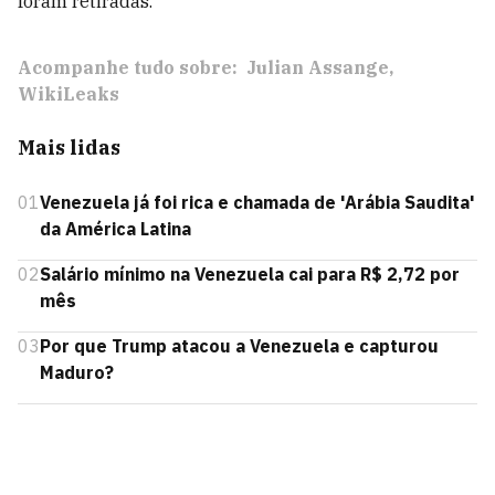
foram retiradas.
Acompanhe tudo sobre:
Julian Assange
WikiLeaks
Mais lidas
01
Venezuela já foi rica e chamada de 'Arábia Saudita'
da América Latina
02
Salário mínimo na Venezuela cai para R$ 2,72 por
mês
03
Por que Trump atacou a Venezuela e capturou
Maduro?