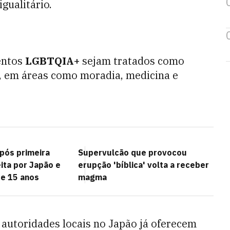
gualitário.
entos
LGBTQIA+
sejam tratados como
, em áreas como moradia, medicina e
após primeira
Supervulcão que provocou
ita por Japão e
erupção 'bíblica' volta a receber
e 15 anos
magma
autoridades locais no Japão já oferecem