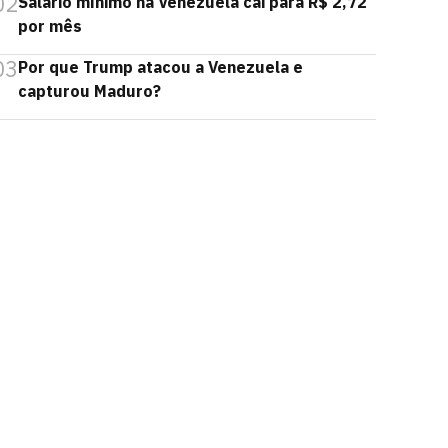
02
Salário mínimo na Venezuela cai para R$ 2,72
por mês
03
Por que Trump atacou a Venezuela e
capturou Maduro?