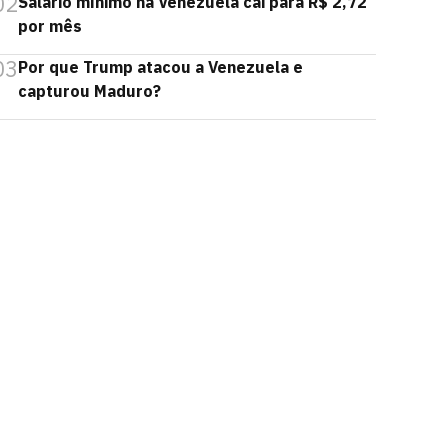
02
Salário mínimo na Venezuela cai para R$ 2,72
por mês
03
Por que Trump atacou a Venezuela e
capturou Maduro?