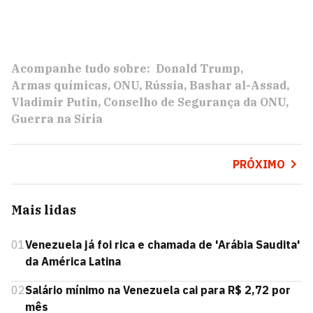
Acompanhe tudo sobre:
Donald Trump
Armas químicas
ONU
Rússia
Bashar al-Assad
Vladimir Putin
Conselho de Segurança da ONU
Guerra na Síria
PRÓXIMO
Mais lidas
01
Venezuela já foi rica e chamada de 'Arábia Saudita'
da América Latina
02
Salário mínimo na Venezuela cai para R$ 2,72 por
mês