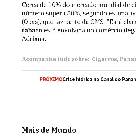
Cerca de 10% do mercado mundial de ciga
número supera 50%, segundo estimativ
(Opas), que faz parte da OMS. "Está c
tabaco
está envolvida no comércio ilega
Adriana.
Acompanhe tudo sobre:
Cigarros
Pana
PRÓXIMO
Crise hídrica no Canal do Pana
Mais de Mundo