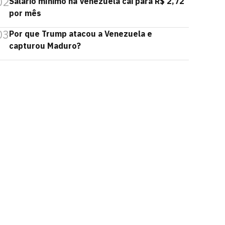
02
Salário mínimo na Venezuela cai para R$ 2,72
por mês
03
Por que Trump atacou a Venezuela e
capturou Maduro?