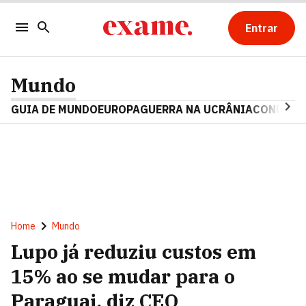
Entrar
Mundo
GUIA DE MUNDO
EUROPA
GUERRA NA UCRÂNIA
CONFLITO
Home
Mundo
Lupo já reduziu custos em
15% ao se mudar para o
Paraguai, diz CEO