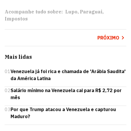
Acompanhe tudo sobre:
Lupo
Paraguai
Impostos
PRÓXIMO
Mais lidas
01
Venezuela já foi rica e chamada de 'Arábia Saudita'
da América Latina
02
Salário mínimo na Venezuela cai para R$ 2,72 por
mês
03
Por que Trump atacou a Venezuela e capturou
Maduro?