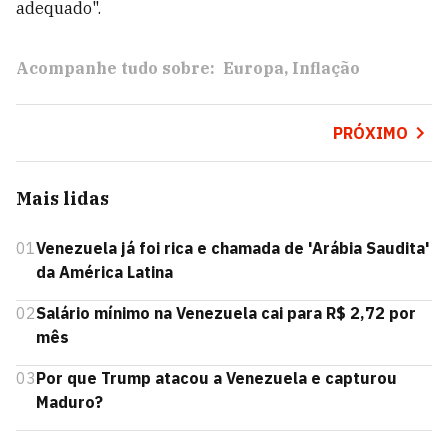
adequado".
Acompanhe tudo sobre:
Europa
Inflação
PRÓXIMO
Mais lidas
01
Venezuela já foi rica e chamada de 'Arábia Saudita'
da América Latina
02
Salário mínimo na Venezuela cai para R$ 2,72 por
mês
03
Por que Trump atacou a Venezuela e capturou
Maduro?