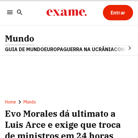
Entrar
Mundo
GUIA DE MUNDO
EUROPA
GUERRA NA UCRÂNIA
CONFLITO
Home
Mundo
Evo Morales dá ultimato a
Luis Arce e exige que troca
de ministros em 24 horas