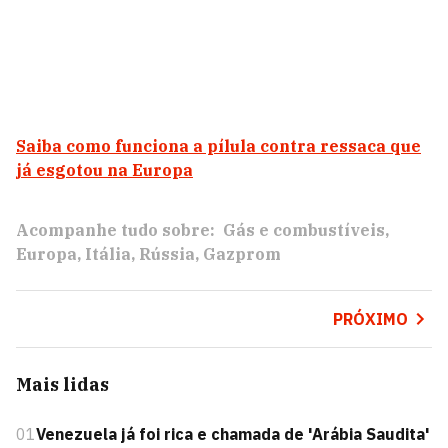
Saiba como funciona a pílula contra ressaca que
já esgotou na Europa
Acompanhe tudo sobre:
Gás e combustíveis
Europa
Itália
Rússia
Gazprom
PRÓXIMO
Mais lidas
01
Venezuela já foi rica e chamada de 'Arábia Saudita'