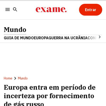
Entrar
Mundo
GUIA DE MUNDO
EUROPA
GUERRA NA UCRÂNIA
CONFLITO
Home
Mundo
Europa entra em período de
incerteza por fornecimento
de gás russo