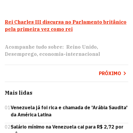
Rei Charles III discursa no Parlamento britânico
pela primeira vez como rei
Acompanhe tudo sobre:
Reino Unido
Desemprego
economia-internacional
PRÓXIMO
Mais lidas
01
Venezuela já foi rica e chamada de 'Arábia Saudita'
da América Latina
02
Salário mínimo na Venezuela cai para R$ 2,72 por