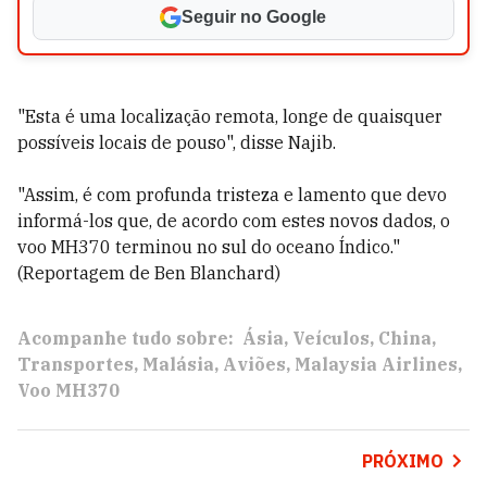
Seguir no Google
"Esta é uma localização remota, longe de quaisquer
possíveis locais de pouso", disse Najib.
"Assim, é com profunda tristeza e lamento que devo
informá-los que, de acordo com estes novos dados, o
voo MH370 terminou no sul do oceano Índico."
(Reportagem de Ben Blanchard)
Acompanhe tudo sobre:
Ásia
Veículos
China
Transportes
Malásia
Aviões
Malaysia Airlines
Voo MH370
PRÓXIMO