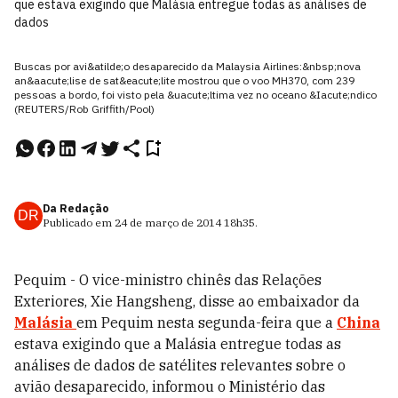
que estava exigindo que Malásia entregue todas as análises de
dados
Buscas por avi&atilde;o desaparecido da Malaysia Airlines:&nbsp;nova
an&aacute;lise de sat&eacute;lite mostrou que o voo MH370, com 239
pessoas a bordo, foi visto pela &uacute;ltima vez no oceano &Iacute;ndico
(REUTERS/Rob Griffith/Pool)
Da Redação
DR
Publicado em
24 de março de 2014
18h35
.
Pequim - O vice-ministro chinês das Relações
Exteriores, Xie Hangsheng, disse ao embaixador da
Malásia
em Pequim nesta segunda-feira que a
China
estava exigindo que a Malásia entregue todas as
análises de dados de satélites relevantes sobre o
avião desaparecido, informou o Ministério das