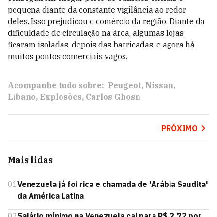
pequena diante da constante vigilância ao redor
deles. Isso prejudicou o comércio da região. Diante da
dificuldade de circulação na área, algumas lojas
ficaram isoladas, depois das barricadas, e agora há
muitos pontos comerciais vagos.
Acompanhe tudo sobre:
Peugeot
Nissan
Líbano
Explosões
Carlos Ghosn
PRÓXIMO
Mais lidas
01
Venezuela já foi rica e chamada de 'Arábia Saudita'
da América Latina
02
Salário mínimo na Venezuela cai para R$ 2,72 por