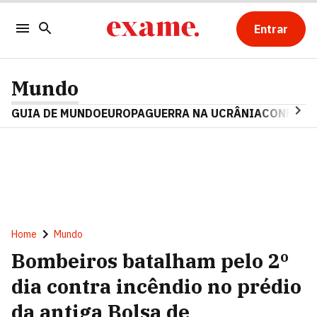
Entrar
Mundo
GUIA DE MUNDO
EUROPA
GUERRA NA UCRÂNIA
CONFLITO
Home
Mundo
Bombeiros batalham pelo 2º
dia contra incêndio no prédio
da antiga Bolsa de