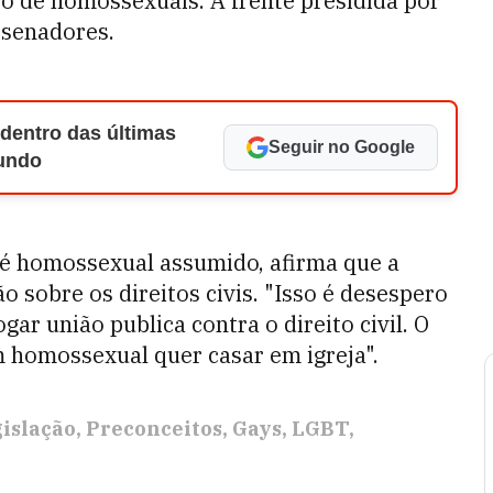
o de homossexuais. A frente presidida por
 senadores.
 dentro das últimas
Seguir no Google
Mundo
 é homossexual assumido, afirma que a
o sobre os direitos civis. "Isso é desespero
gar união publica contra o direito civil. O
um homossexual quer casar em igreja".
islação
Preconceitos
Gays
LGBT