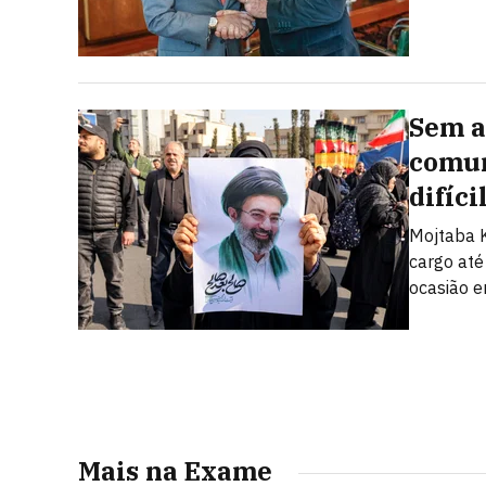
Sem a
comun
difíci
Mojtaba K
cargo até
ocasião e
Mais na Exame