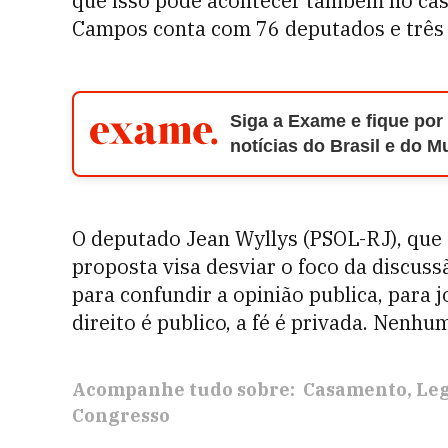
que isso pode acontecer também no cas
Campos conta com 76 deputados e três
Siga a Exame e fique por
notícias do Brasil e do 
O deputado Jean Wyllys (PSOL-RJ), que
proposta visa desviar o foco da discussã
para confundir a opinião publica, para jo
direito é publico, a fé é privada. Nenh
Acompanhe tudo sobre:
Casamento
Leg
Congresso