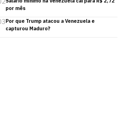
02
Salário mínimo na Venezuela cai para R$ 2,72
por mês
03
Por que Trump atacou a Venezuela e
capturou Maduro?