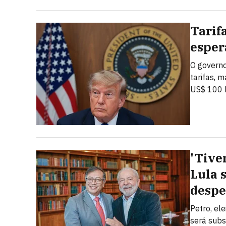
Tarif
esper
O governo
tarifas, 
US$ 100 b
'Tive
Lula 
despe
Petro, el
será subs