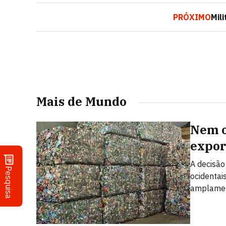
PRÓXIMO
Mil
Mais de Mundo
Nem o
expor
A decisão
Pesquisa
ocidentai
amplamen