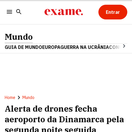
Entrar
Mundo
GUIA DE MUNDO
EUROPA
GUERRA NA UCRÂNIA
CONFLITO
Home
Mundo
Alerta de drones fecha
aeroporto da Dinamarca pela
segunda noite seguida